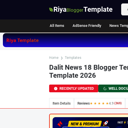
Riya
Template
Blogger
All Items
AdSense Friendly
News Temp
Riya Template
Home
Templates
Dalit News 18 Blogger T
Template 2026
RECENTLY UPDATED
WELL DOC
Item Details
Reviews
★ ★ ★ ★ ★
4.9
(369)