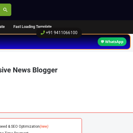
ate
Fast Loading Template
+91 9411066100
💬 WhatsApp
sive News Blogger
peed & SEO Optimization
(new)