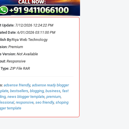
t Update:
7/12/2026 12:24:22 PM
ated Date:
6/01/2026 03:11:00 PM
lish By:
Riya Web Technology
sion:
Premium
e Version:
Not Available
out:
Responsive
 Type:
ZIP File RAR
s:
adsense friendly
adsense ready blogger
plate
bestsellers
blogging
business
fast
ding
news blogger template
premium
fessional
responsive
seo friendly
shoping
gger template