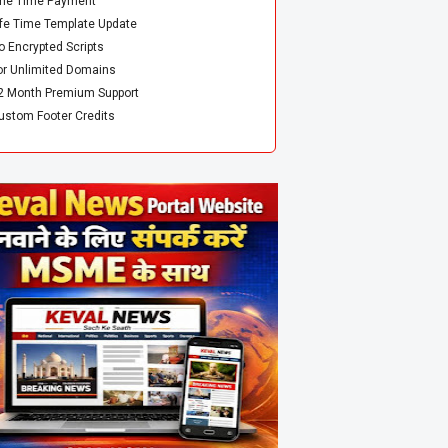
ne Time Payment
ife Time Template Update
o Encrypted Scripts
or Unlimited Domains
2 Month Premium Support
ustom Footer Credits