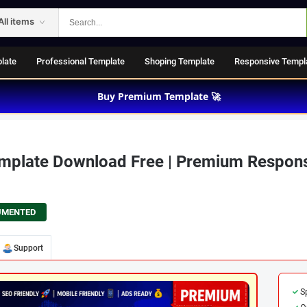
All items
late
Professional Template
Shoping Template
Responsive Templ
Buy Premium Template 🚀
emplate Download Free | Premium Respon
UMENTED
Support
S