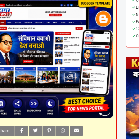
O
L
N
F
1
C
Share